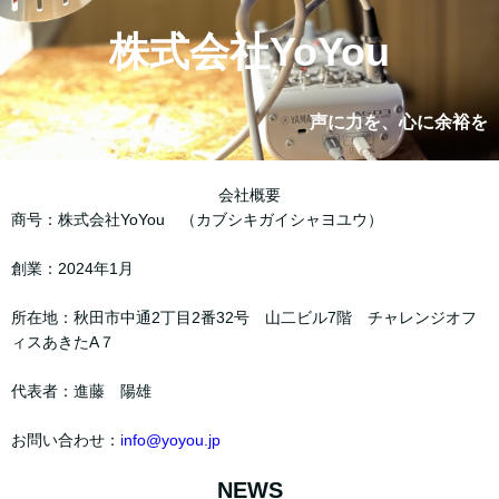
株式会社YoYou
声に力を、心に余裕を
会社概要
商号：株式会社YoYou （カブシキガイシャヨユウ）
創業：2024年1月
所在地：秋田市中通2丁目2番32号 山二ビル7階 チャレンジオフ
ィスあきたA７
代表者：進藤 陽雄
お問い合わせ：
info@yoyou.jp
NEWS